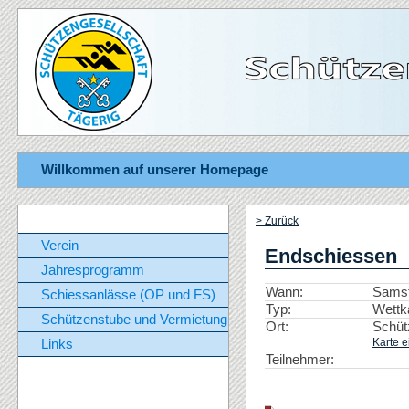
Willkommen auf unserer Homepage
> Zurück
Verein
Endschiessen
Jahresprogramm
Wann:
Samst
Schiessanlässe (OP und FS)
Typ:
Wettk
Schützenstube und Vermietung
Ort:
Schüt
Karte e
Links
Teilnehmer: