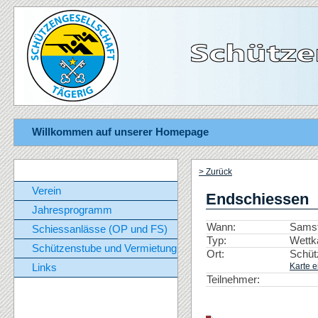
Willkommen auf unserer Homepage
> Zurück
Verein
Endschiessen
Jahresprogramm
Wann:
Samst
Schiessanlässe (OP und FS)
Typ:
Wettk
Schützenstube und Vermietung
Ort:
Schüt
Karte e
Links
Teilnehmer: