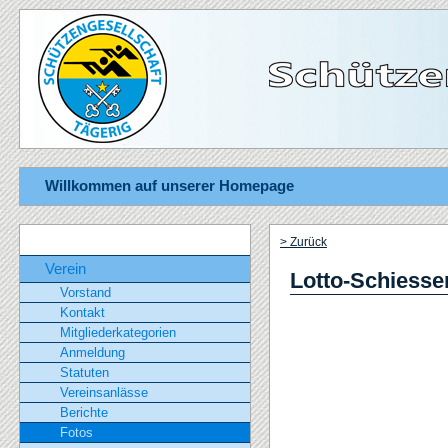
Willkommen auf unserer Homepage
> Zurück
Verein
Lotto-Schiesse
Vorstand
Kontakt
Mitgliederkategorien
Anmeldung
Statuten
Vereinsanlässe
Berichte
Fotos